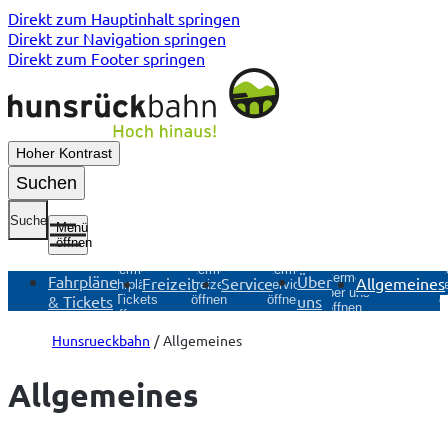
Direkt zum Hauptinhalt springen
Direkt zur Navigation springen
Direkt zum Footer springen
Hoher Kontrast
Suchen
Suche
Menü
öffnen
Untermenü
Untermenü
Unt
Untermenü
Untermenü
Fahrpläne
Über
Freizeit
Service
Allgemeines
Freizeit
Service
Allg
Fahrpläne
Über uns
& Tickets
uns
öffnen
öffnen
ö
& Tickets
öffnen
öffnen
Hunsrueckbahn
Allgemeines
Allgemeines