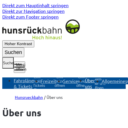
Direkt zum Hauptinhalt springen
Direkt zur Navigation springen
Direkt zum Footer springen
Hoher Kontrast
Suchen
Suche
Menü
öffnen
Untermenü
Untermenü
Unt
Untermenü
Untermenü
Fahrpläne
Über
Freizeit
Service
Allgemeines
Freizeit
Service
Allg
Fahrpläne
Über uns
& Tickets
uns
öffnen
öffnen
ö
& Tickets
öffnen
öffnen
Hunsrueckbahn
Über uns
Über uns